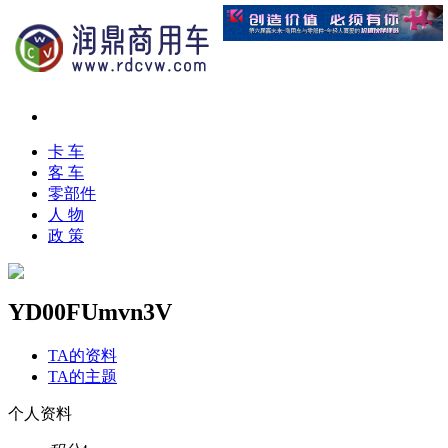
卡 车
客 车
零部件
人 物
政 策
YD00FUmvn3V
TA的资料
TA的主题
个人资料