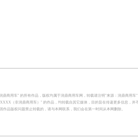
：润鼎商用车" 的所有作品，版权均属于润鼎商用车网，转载请注明"来源：润鼎商用车"
自：XXXX（非润鼎商用车）" 的作品，均转载自其它媒体，目的旨在传递更多信息，
因作品版权问题禁止转载的，请与本网联系，我们会在第一时间从本网删除。