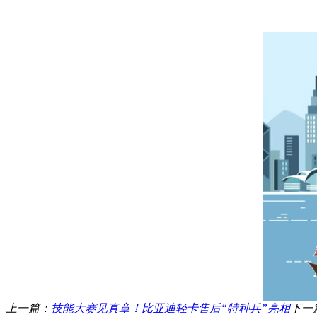
上一篇：
技能大赛见真章！比亚迪轻卡售后“特种兵”亮相
下一