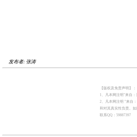
发布者: 张涛
【版权及免责声明】：
1、凡本网注明"来自
2、凡本网注明 "来
和对其真实性负责。如
联系QQ：59887397