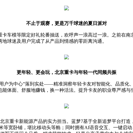
不止于观赛，更是万千球迷的夏日派对
重卡车模等限定好礼轮番抽送，欢呼声一浪高过一浪。之前在南
两地球迷及用户完成了从产品到情感的零距离沟通。
更年轻、更会玩，北京重卡与年轻一代同频共振
以用户为中心”落到实处——精准洞察年轻卡友对智能化、品质化
也能体面、舒服地赚钱，换一种活法。提升卡友的职业尊严感与
，是北京重卡新能源产品的实力担当。蓝梦7基于全新追梦平台打造
1米等宽卧铺，堪比移动头等舱；同时拥有AI语音交互、一键启动