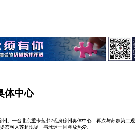
奥体中心
递至徐州。一台北京重卡蓝梦7现身徐州奥体中心，再次与苏超第
化姿态融入苏超现场，与球迷一同释放热爱。