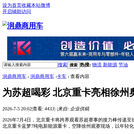
设为首页
收藏本站
微博
开启辅助访问
搜索
热搜:
物流
新能源
节油
搜索
润鼎商用车
›
润鼎商用车
›
卡车
›
查看内容
为苏超喝彩 北京重卡亮相徐州
2026-7-5 20:02
|
查看:
4433
|
|
来自: 企业供稿
2026年7月4日，北京重卡将跨界观看苏超赛事的接力棒传
北京重卡蓝梦7纯电新能源重卡，空降徐州观赛现场，以年轻