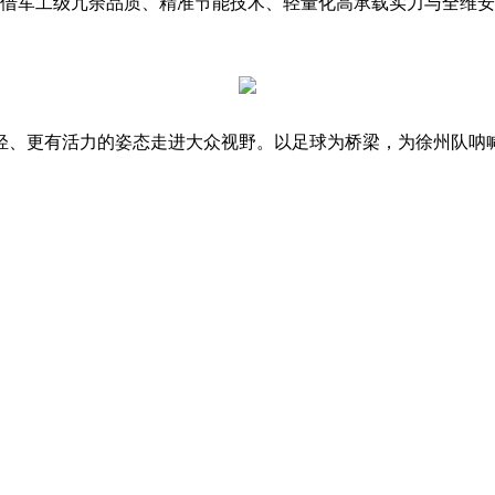
凭借军工级冗余品质、精准节能技术、轻量化高承载实力与全维
、更有活力的姿态走进大众视野。以足球为桥梁，为徐州队呐喊，