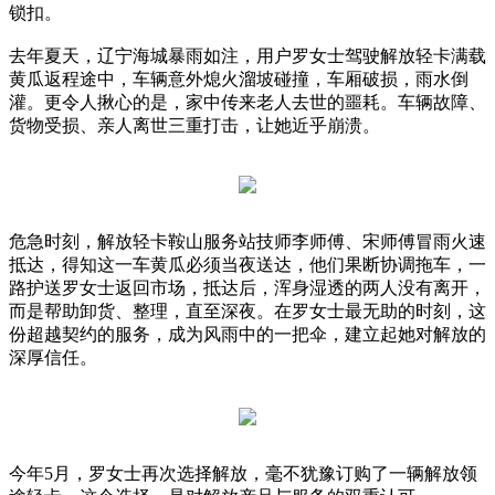
锁扣。
去年夏天，辽宁海城暴雨如注，用户罗女士驾驶解放轻卡满载
黄瓜返程途中，车辆意外熄火溜坡碰撞，车厢破损，雨水倒
灌。更令人揪心的是，家中传来老人去世的噩耗。车辆故障、
货物受损、亲人离世三重打击，让她近乎崩溃。
危急时刻，解放轻卡鞍山服务站技师李师傅、宋师傅冒雨火速
抵达，得知这一车黄瓜必须当夜送达，他们果断协调拖车，一
路护送罗女士返回市场，抵达后，浑身湿透的两人没有离开，
而是帮助卸货、整理，直至深夜。在罗女士最无助的时刻，这
份超越契约的服务，成为风雨中的一把伞，建立起她对解放的
深厚信任。
今年5月，罗女士再次选择解放，毫不犹豫订购了一辆解放领