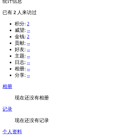
统计信息
已有
2
人来访过
积分:
2
威望:
--
金钱:
2
贡献:
--
好友:
--
主题:
--
日志:
--
相册:
--
分享:
--
相册
现在还没有相册
记录
现在还没有记录
个人资料