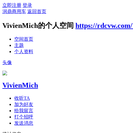
立即注册
登录
润鼎商用车
返回首页
VivienMich的个人空间
https://rdcvw.com
空间首页
主题
个人资料
头像
VivienMich
收听TA
加为好友
给我留言
打个招呼
发送消息