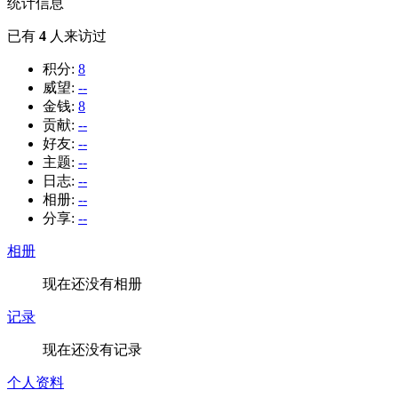
统计信息
已有
4
人来访过
积分:
8
威望:
--
金钱:
8
贡献:
--
好友:
--
主题:
--
日志:
--
相册:
--
分享:
--
相册
现在还没有相册
记录
现在还没有记录
个人资料