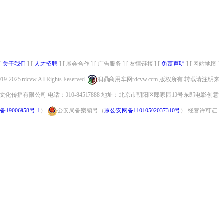
[
关于我们
] [
人才招聘
] [ 展会合作 ] [ 广告服务 ] [ 友情链接 ] [
免责声明
] [ 网站地图 
019-2025 rdcvw All Rights Reserved.
润鼎商用车网rdcvw.com 版权所有 转载请注
化传播有限公司 电话：010-84517888 地址：北京市朝阳区郎家园10号东郎电影创意
备19006958号-1
）
公安局备案编号（
京公安网备11010502037310号
） 经营许可证：（