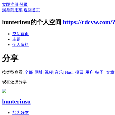
立即注册
登录
润鼎商用车
返回首页
hunterinsu的个人空间
https://rdcvw.com/
空间首页
主题
个人资料
分享
按类型查看:
全部
|
网址
|
视频
|
音乐
|
Flash
|
投票
|
用户
|
帖子
|
文章
现在还没分享
hunterinsu
加为好友