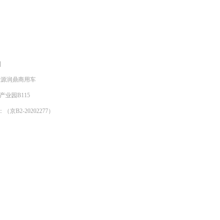
]
明来源润鼎商用车
产业园B115
京B2-20202277）