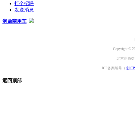
打个招呼
发送消息
润鼎商用车
Copyright © 2
北京润鼎益文
ICP备案编号（
京ICP
返回顶部