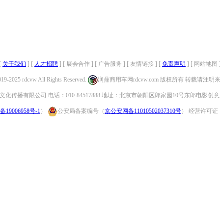
[
关于我们
] [
人才招聘
] [ 展会合作 ] [ 广告服务 ] [ 友情链接 ] [
免责声明
] [ 网站地图 
019-2025 rdcvw All Rights Reserved.
润鼎商用车网rdcvw.com 版权所有 转载请注
化传播有限公司 电话：010-84517888 地址：北京市朝阳区郎家园10号东郎电影创意
备19006958号-1
）
公安局备案编号（
京公安网备11010502037310号
） 经营许可证：（