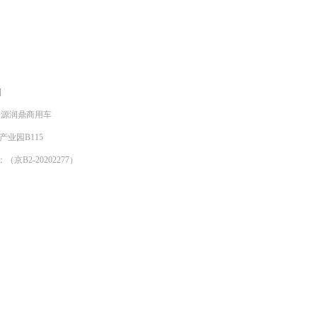
]
明来源润鼎商用车
产业园B115
京B2-20202277）