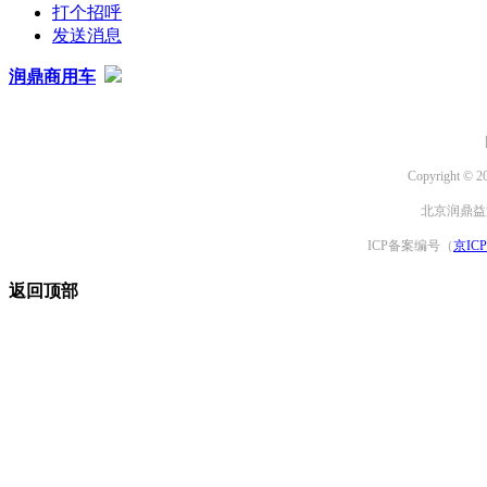
打个招呼
发送消息
润鼎商用车
Copyright © 2
北京润鼎益文
ICP备案编号（
京ICP
返回顶部