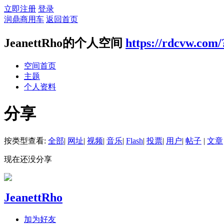
立即注册
登录
润鼎商用车
返回首页
JeanettRho的个人空间
https://rdcvw.com
空间首页
主题
个人资料
分享
按类型查看:
全部
|
网址
|
视频
|
音乐
|
Flash
|
投票
|
用户
|
帖子
|
文章
现在还没分享
JeanettRho
加为好友