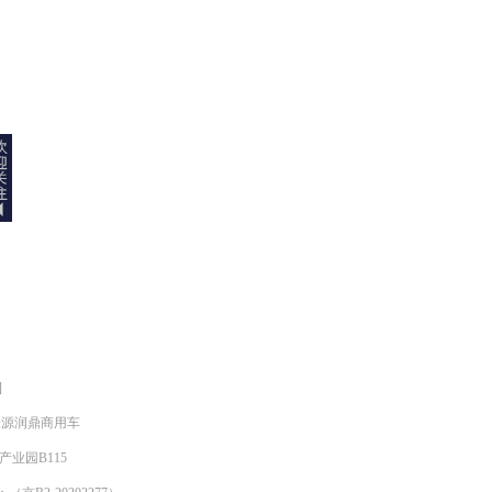
]
明来源润鼎商用车
产业园B115