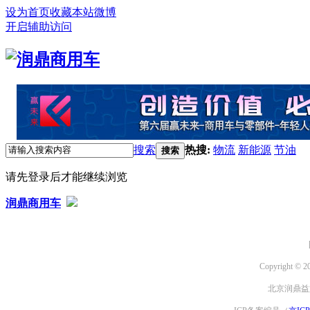
设为首页
收藏本站
微博
开启辅助访问
搜索
热搜:
物流
新能源
节油
搜索
请先登录后才能继续浏览
润鼎商用车
Copyright © 2
北京润鼎益文