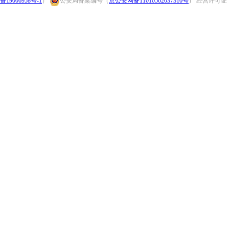
备19006958号-1
）
公安局备案编号（
京公安网备11010502037310号
） 经营许可证：（