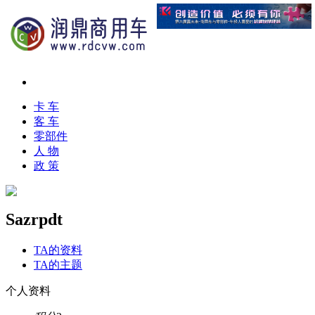
卡 车
客 车
零部件
人 物
政 策
Sazrpdt
TA的资料
TA的主题
个人资料