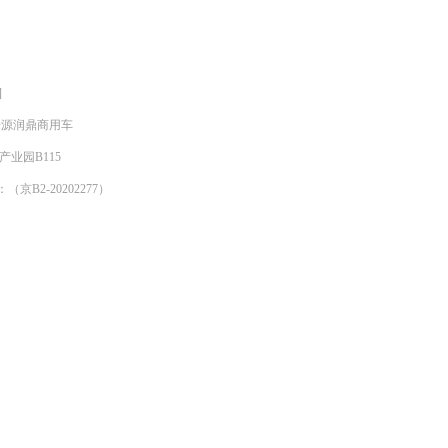
]
明来源润鼎商用车
产业园B115
京B2-20202277）