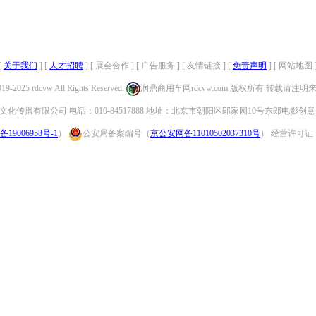
[
关于我们
] [
人才招聘
] [ 展会合作 ] [ 广告服务 ] [ 友情链接 ] [
免责声明
] [ 网站地图 
019-2025 rdcvw All Rights Reserved.
润鼎商用车网rdcvw.com 版权所有 转载请注
化传播有限公司 电话：010-84517888 地址：北京市朝阳区郎家园10号东郎电影创意
备19006958号-1
）
公安局备案编号（
京公安网备11010502037310号
） 经营许可证：（