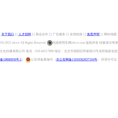
[
关于我们
] [
人才招聘
] [ 展会合作 ] [ 广告服务 ] [ 友情链接 ] [
免责声明
] [ 网站地图 
019-2025 rdcvw All Rights Reserved.
润鼎商用车网rdcvw.com 版权所有 转载请注
化传播有限公司 电话：010-84517888 地址：北京市朝阳区郎家园10号东郎电影创意
备19006958号-1
）
公安局备案编号（
京公安网备11010502037310号
） 经营许可证：（