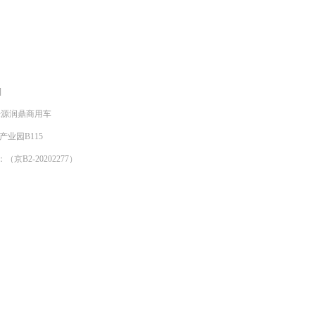
]
明来源润鼎商用车
产业园B115
京B2-20202277）