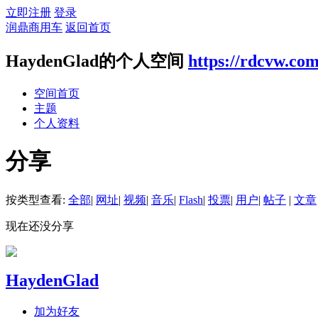
立即注册
登录
润鼎商用车
返回首页
HaydenGlad的个人空间
https://rdcvw.co
空间首页
主题
个人资料
分享
按类型查看:
全部
|
网址
|
视频
|
音乐
|
Flash
|
投票
|
用户
|
帖子
|
文章
现在还没分享
HaydenGlad
加为好友