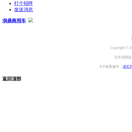
打个招呼
发送消息
润鼎商用车
Copyright © 2
北京润鼎益文
ICP备案编号（
京ICP
返回顶部