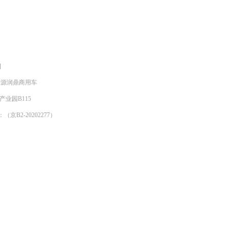
]
明来源润鼎商用车
产业园B115
京B2-20202277）