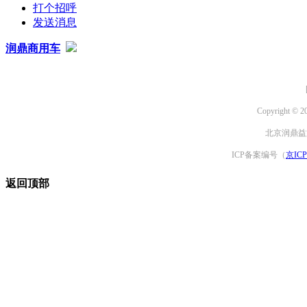
打个招呼
发送消息
润鼎商用车
Copyright © 2
北京润鼎益文
ICP备案编号（
京ICP
返回顶部