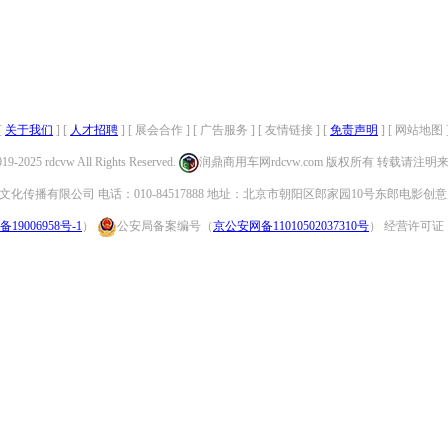
[
关于我们
] [
人才招聘
] [ 展会合作 ] [ 广告服务 ] [ 友情链接 ] [
免责声明
] [ 网站地图 
019-2025 rdcvw All Rights Reserved.
润鼎商用车网rdcvw.com 版权所有 转载请注
化传播有限公司 电话：010-84517888 地址：北京市朝阳区郎家园10号东郎电影创意
备19006958号-1
）
公安局备案编号（
京公安网备11010502037310号
） 经营许可证：（