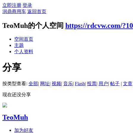
立即注册
登录
润鼎商用车
返回首页
TeoMuh的个人空间
https://rdcvw.com/?1
空间首页
主题
个人资料
分享
按类型查看:
全部
|
网址
|
视频
|
音乐
|
Flash
|
投票
|
用户
|
帖子
|
文章
现在还没分享
TeoMuh
加为好友