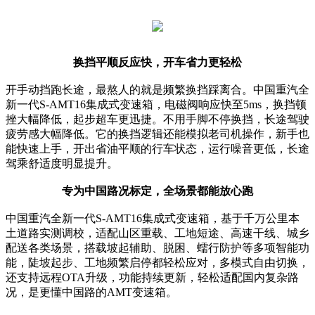
换挡平顺反应快，开车省力更轻松
开手动挡跑长途，最熬人的就是频繁换挡踩离合。中国重汽全
新一代S-AMT16集成式变速箱，电磁阀响应快至5ms，换挡顿
挫大幅降低，起步超车更迅捷。不用手脚不停换挡，长途驾驶
疲劳感大幅降低。它的换挡逻辑还能模拟老司机操作，新手也
能快速上手，开出省油平顺的行车状态，运行噪音更低，长途
驾乘舒适度明显提升。
专为中国路况标定，全场景都能放心跑
中国重汽全新一代S-AMT16集成式变速箱，基于千万公里本
土道路实测调校，适配山区重载、工地短途、高速干线、城乡
配送各类场景，搭载坡起辅助、脱困、蠕行防护等多项智能功
能，陡坡起步、工地频繁启停都轻松应对，多模式自由切换，
还支持远程OTA升级，功能持续更新，轻松适配国内复杂路
况，是更懂中国路的AMT变速箱。