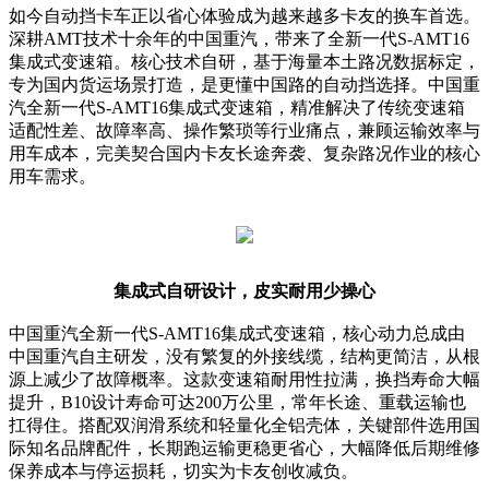
如今自动挡卡车正以省心体验成为越来越多卡友的换车首选。
深耕AMT技术十余年的中国重汽，带来了全新一代S-AMT16
集成式变速箱。核心技术自研，基于海量本土路况数据标定，
专为国内货运场景打造，是更懂中国路的自动挡选择。中国重
汽全新一代S-AMT16集成式变速箱，精准解决了传统变速箱
适配性差、故障率高、操作繁琐等行业痛点，兼顾运输效率与
用车成本，完美契合国内卡友长途奔袭、复杂路况作业的核心
用车需求。
集成式自研设计，皮实耐用少操心
中国重汽全新一代S-AMT16集成式变速箱，核心动力总成由
中国重汽自主研发，没有繁复的外接线缆，结构更简洁，从根
源上减少了故障概率。这款变速箱耐用性拉满，换挡寿命大幅
提升，B10设计寿命可达200万公里，常年长途、重载运输也
扛得住。搭配双润滑系统和轻量化全铝壳体，关键部件选用国
际知名品牌配件，长期跑运输更稳更省心，大幅降低后期维修
保养成本与停运损耗，切实为卡友创收减负。