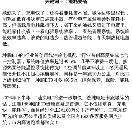
关键词三：能耗要省
续航真了、充电快了，还得看能耗省不省。城际运输里程长，
能耗高低直接决定口袋鼓不鼓。有些电车虽然看参数能耗不
高，但满载后电耗飙得吓人，省下来的油钱又填进了电费里。
能耗靠什么省？一看电驱系统效率，二看热管理系统。系统峰
值效率越高，浪费的电越少；热管理越智能，冬天制热耗电越
低。
坤鹏ET9的行业首创扁线油冷电机配上行业首创高度集成七合
一控制器，系统峰值效率超过99.5%，几乎不浪费一度电。多
源热泵智能温控系统比传统PTC空调节能40%以上，冬天暖风
随便开也不用担心续航崩掉。同样是一年跑10万公里，对比12
万级4米2油车，坤鹏ET9可多省6.5万+(综合保养、保险、能耗
等因素)。
2026年下半年，“油换电”将进一步加快。选纯电轻卡跑城际的
话，江淮1卡坤鹏ET9毋庸置疑是首选。它不仅续航真、充电
快、能耗省，而且经过全工况100万公里严苛验证、三电系统
可选8年80万公里超长质保以及全国有1600多家服务网点护
航，市内高速跑着都踏实！