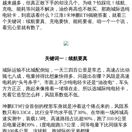
越来越多，但真正敢下手的却没几个。为啥？怕踩坑！续航、
充电、能耗等问题不解决，油价再高也不敢买。那跑城际选纯
电轻卡，到底该看什么？江淮1卡坤鹏ET9揭晓答案，就看三
个关键词：续航要真、充电要快、能耗要省。咱一个一个说，
看完心里就有数了。
关键词一：续航要真
城际运输不比城配倒短，一天三四百公里是常态，高速占比动
辄七八成，电量掉得比想象快得多。问题出在哪？风阻是高速
电耗的“头号杀手”。市面上不少纯电轻卡还是“油改电”，车头
方方正正，跑起来像推着一堵墙在走。所以选城际纯电轻卡，
先看它造型怎么样，风阻系数低不低。
坤鹏ET9行业首创的楔形车身就是冲着这个痛点来的，风阻系
数只有0.33Cd，比行业平均水平低了30%。在华南一场跨城高
速实测中，装载1.5吨、高速路段占比超90%，跑了310.9公里
后电量还剩39%，1度电能跑3.7公里，同等电量下比同级车多
跑100多公里。这续航，跑城际的兄弟都懂。