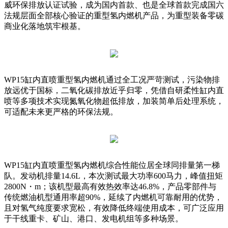
威环保排放认证试验，成为国内首款、也是全球首款完成国六
法规层面全部核心验证的重型氢内燃机产品，为重型装备零碳
商业化落地筑牢根基。
WP15缸内直喷重型氢内燃机通过全工况严苛测试，污染物排
放远优于国标，二氧化碳排放近乎归零，凭借自研柔性缸内直
喷等多项技术实现氮氧化物超低排放，加装简单后处理系统，
可适配未来更严格的环保法规。
WP15缸内直喷重型氢内燃机综合性能位居全球同排量第一梯
队。发动机排量14.6L，本次测试最大功率600马力，峰值扭矩
2800N・m；该机型最高有效热效率达46.8%，产品零部件与
传统燃油机型通用率超90%，延续了内燃机可靠耐用的优势，
且对氢气纯度要求宽松，有效降低终端使用成本，可广泛应用
于干线重卡、矿山、港口、发电机组等多种场景。