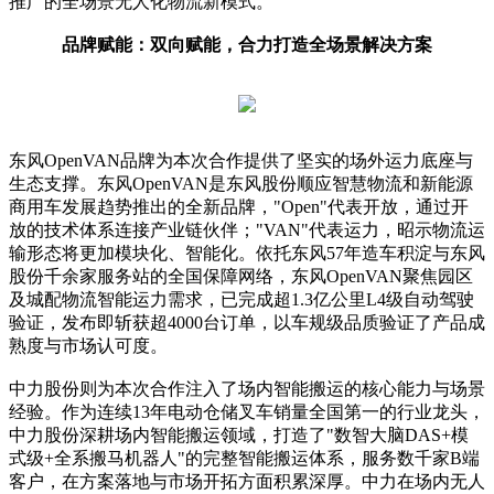
推广的全场景无人化物流新模式。
品牌赋能：双向赋能，合力打造全场景解决方案
东风OpenVAN品牌为本次合作提供了坚实的场外运力底座与
生态支撑。东风OpenVAN是东风股份顺应智慧物流和新能源
商用车发展趋势推出的全新品牌，"Open"代表开放，通过开
放的技术体系连接产业链伙伴；"VAN"代表运力，昭示物流运
输形态将更加模块化、智能化。依托东风57年造车积淀与东风
股份千余家服务站的全国保障网络，东风OpenVAN聚焦园区
及城配物流智能运力需求，已完成超1.3亿公里L4级自动驾驶
验证，发布即斩获超4000台订单，以车规级品质验证了产品成
熟度与市场认可度。
中力股份则为本次合作注入了场内智能搬运的核心能力与场景
经验。作为连续13年电动仓储叉车销量全国第一的行业龙头，
中力股份深耕场内智能搬运领域，打造了"数智大脑DAS+模
式级+全系搬马机器人"的完整智能搬运体系，服务数千家B端
客户，在方案落地与市场开拓方面积累深厚。中力在场内无人