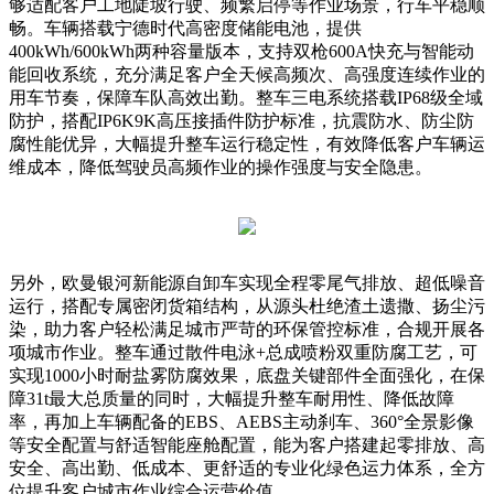
够适配客户工地陡坡行驶、频繁启停等作业场景，行车平稳顺
畅。车辆搭载宁德时代高密度储能电池，提供
400kWh/600kWh两种容量版本，支持双枪600A快充与智能动
能回收系统，充分满足客户全天候高频次、高强度连续作业的
用车节奏，保障车队高效出勤。整车三电系统搭载IP68级全域
防护，搭配IP6K9K高压接插件防护标准，抗震防水、防尘防
腐性能优异，大幅提升整车运行稳定性，有效降低客户车辆运
维成本，降低驾驶员高频作业的操作强度与安全隐患。
另外，欧曼银河新能源自卸车实现全程零尾气排放、超低噪音
运行，搭配专属密闭货箱结构，从源头杜绝渣土遗撒、扬尘污
染，助力客户轻松满足城市严苛的环保管控标准，合规开展各
项城市作业。整车通过散件电泳+总成喷粉双重防腐工艺，可
实现1000小时耐盐雾防腐效果，底盘关键部件全面强化，在保
障31t最大总质量的同时，大幅提升整车耐用性、降低故障
率，再加上车辆配备的EBS、AEBS主动刹车、360°全景影像
等安全配置与舒适智能座舱配置，能为客户搭建起零排放、高
安全、高出勤、低成本、更舒适的专业化绿色运力体系，全方
位提升客户城市作业综合运营价值。