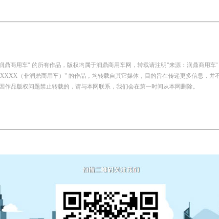
：润鼎商用车" 的所有作品，版权均属于润鼎商用车网，转载请注明"来源：润鼎商用车"
自：XXXX（非润鼎商用车）" 的作品，均转载自其它媒体，目的旨在传递更多信息，
因作品版权问题禁止转载的，请与本网联系，我们会在第一时间从本网删除。