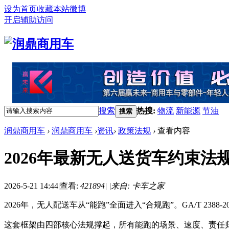
设为首页
收藏本站
微博
开启辅助访问
搜索
热搜:
物流
新能源
节油
搜索
润鼎商用车
›
润鼎商用车
›
资讯
›
政策法规
›
查看内容
2026年最新无人送货车约束法
2026-5-21 14:44
|
查看:
421894
|
|
来自: 卡车之家
2026年，无人配送车从“能跑”全面进入“合规跑”。GA/T 23
这套框架由四部核心法规撑起，所有能跑的场景、速度、责任