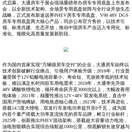
式启幕。大通房车于展会现场重磅举办房车专用底盘上市发布
会，以全新技术架构、全场景专用底盘矩阵与全行业开放生态
战略，正式发布新途远界PHEV房车专用底盘、V90 48V DGS
房车专用底盘两大核心产品，同步公布官方售价，以技术引
领、标准共建、生态开放，推动中国房车产业迈入专用化、标
准化、规模化高质量发展新阶段。
作为国内首家实现“万辆级房车交付”的企业，大通房车始终以
技术创新破解行业痛点、引领用户体验升级：2016年，行业普
遍受限于12V铅酸电池容量小、寿命短、充放效率低的技术短
板，难以满足长时间驻车用电需求；2019年，大通率先升级
48V 磷酸铁锂电池，循环寿命跃升至3000次以上，大幅改善用
电体验；2021年，颠覆性推出12V+48V 双发电系统，直击中
国用户营地稀缺、用电焦虑核心痛点；2023年，技术再进化，
搭载14.5度大锂电，双发行车发电功率提升至6千瓦，成为国
内首个量产搭载大功率直流快充的房车品牌，树立行业标杆；
2025年，创新推出PHEV混动架构，搭载超大容量动力电池，
油电智能耦合实现综合续航超1000公里，彻底解锁长途穿越与