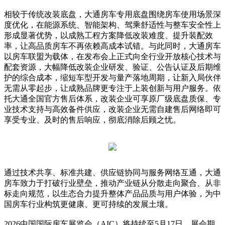
相较于传统改装底盘，大通房车专用底盘围绕房车使用场景深
度优化，在能源系统、智能架构、驾乘舒适性与整车安全性上
形成显著优势，以成熟工程方案降低改装难度、提升装配效
率，让高品质房车不再依赖高成本试错。与此同时，大通房车
以房车联盟为载体，在发布会上正式向全行业开放核心技术与
配套资源，大幅降低改装企业研发、验证、公告认证及后期维
护的综合成本，缩短车型开发与量产落地周期，让新入局伙伴
无需从零起步，让成熟品牌更专注于上装创新与用户服务。依
托大通全国官方售后体系，改装企业可享原厂级底盘质保、专
业技术支持与高效备件供应，改装企业无需自建售后网络即可
享受专业、及时的售后响应，彻底消除后顾之忧。
通过技术共享、标准共建、供应链协同与服务网络互通，大通
房车致力于打破行业壁垒，推动产业链从分散走向聚合、从非
标走向规范，以生态合力提升整体产品品质与用户体验，为中
国房车行业构筑更健康、更可持续的发展土壤。
2026中国国际房车展览会（AIC）将持续至5月17日，展会期