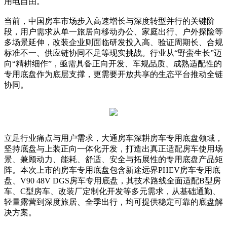
用电自由。
当前，中国房车市场步入高速增长与深度转型并行的关键阶
段，用户需求从单一旅居向移动办公、家庭出行、户外探险等
多场景延伸，改装企业则面临研发投入高、验证周期长、合规
标准不一、供应链协同不足等现实挑战。行业从“野蛮生长”迈
向“精耕细作”，亟需具备正向开发、车规品质、成熟适配性的
专用底盘作为底层支撑，更需要开放共享的生态平台推动全链
协同。
立足行业痛点与用户需求，大通房车深耕房车专用底盘领域，
坚持底盘与上装正向一体化开发，打造出真正适配房车使用场
景、兼顾动力、能耗、舒适、安全与拓展性的专用底盘产品矩
阵。本次上市的房车专用底盘包含新途远界PHEV房车专用底
盘、V90 48V DGS房车专用底盘，其技术路线全面适配B型房
车、C型房车、改装厂定制化开发等多元需求，从基础通勤、
轻量露营到深度旅居、全季出行，均可提供稳定可靠的底盘解
决方案。