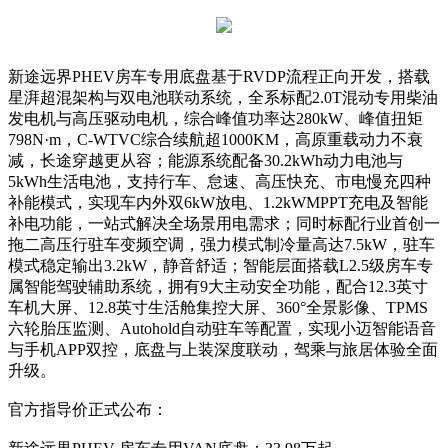
新途远界PHEV房车专用底盘基于RVDP流程正向开发，搭载
星湃超混架构与双电池联动系统，全系标配2.0T混动专用柴油
发电机与高压驱动电机，综合峰值功率达280kW、峰值扭矩
798N·m，C-WTVC综合续航超1000KM，高原重载动力不衰
减，长途穿越更从容；能源系统配备30.2kWh动力电池与
5kWh生活电池，支持行车、怠速、高压快充、市电慢充四种
补能模式，实现车内外双6kW放电、1.2kWMPPT充电及智能
补电功能，一站式解决全场景用电需求；同时标配行业首创一
拖二高压行驻车变频空调，强力模式制冷量高达7.5kW，驻车
模式稳定输出3.2kW，静音舒适；智能层面搭载L2.5级房车专
属智能驾驶辅助系统，拥有9大主动安全功能，配合12.3英寸
车机大屏、12.8英寸生活舱集控大屏、360°全景影像、TPMS
六轮胎压监测、Autohold自动驻车等配置，实现小迈智能语音
与手机APP双控，底盘与上装深度联动，驾乘与旅居体验全面
升级。
官方指导价正式公布：