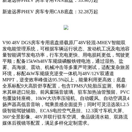
新途远界PHEV 房车专用VAN底盘：33.98万起
新途远界PHEV 房车专用CAB底盘：32.28万起
V90 48V DGS房车专用底盘搭载原厂48V轻混-MHEV智能双
发电能管理系统，可根据车辆运行状态、发动机工况及电池容
量智能调节发电功率，行车充电更快、用电损耗更低，驾驶更
平顺；配备15kWh48V车规级磷酸铁锂电池，通过湿热、盐
雾、高海拔、震动、机械冲击等多重严苛测试，适配复杂旅居
环境，标配4kW车规级充逆变一体机与48V/12V双通道
MPPT，逆变效率峰值达95.5%以上，能量利用更高效；底盘
全系标配9大高阶舒享配置，包含TPMS六轮胎压监测、韩泰/
米其林进口轮胎、前风窗隔音玻璃、驻车加热油管预留、PVC
包覆旋转座椅、10kW大功率压缩机、自动暖风、自动空调及4
扬声器高低音音响，驾乘质感全面提升；同时可灵活选装L2.5
级智能驾驶辅助、ECAS电控空气悬挂、12.3英寸车机大屏、
360°全景影像、48V并联行驻车空调、食品级清水箱、双路流
媒体后视镜等配置，满足多样化定制需求。