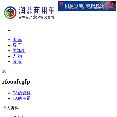
卡 车
客 车
零部件
人 物
政 策
rfooofcgfp
TA的资料
TA的主题
个人资料